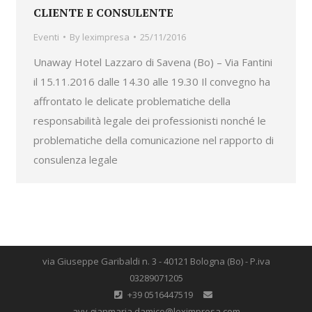
CLIENTE E CONSULENTE
Eventi
By
leximpresa
25/11/2016
Unaway Hotel Lazzaro di Savena (Bo) – Via Fantini
il 15.11.2016 dalle 14.30 alle 19.30 Il convegno ha
affrontato le delicate problematiche della
responsabilità legale dei professionisti nonché le
problematiche della comunicazione nel rapporto di
consulenza legale
via Giuseppe Garibaldi n. 3 - 40121 Bologna (Bo) - P.iva
03289071205
+39 0516447519
avv.gianmaria.damico@leximpresa.com